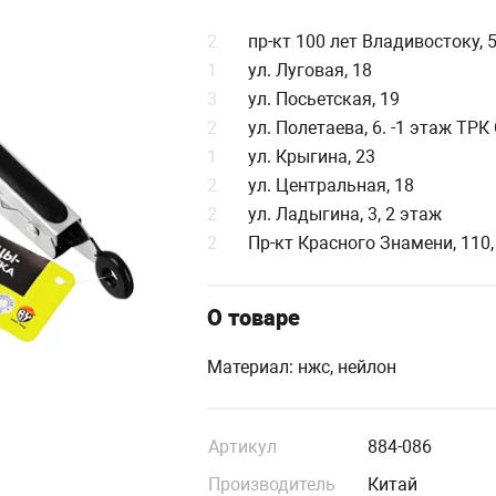
2
пр-кт 100 лет Владивостоку, 
1
ул. Луговая, 18
3
ул. Посьетская, 19
2
ул. Полетаева, 6. -1 этаж ТР
1
ул. Крыгина, 23
2
ул. Центральная, 18
2
ул. Ладыгина, 3, 2 этаж
2
Пр-кт Красного Знамени, 110,
О товаре
Материал: нжс, нейлон
Артикул
884-086
Производитель
Китай