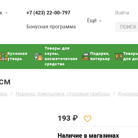
к
+7 (423) 22-00-797
Войти
Ещё
Бонусная программа
Товары для
Кухонная
сауны,
Подарки,
Товар
утварь
косметические
интерьер
для д
средства
5см
арь
Навеска, помощники, столовые приборы
Кухонна
193
₽
Наличие в магазинах