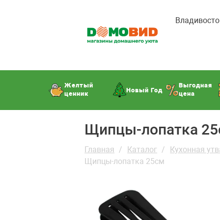
Владивосто
Желтый
Выгодная
Новый Год
ценник
цена
Щипцы-лопатка 2
Главная
Каталог
Кухонная утв
Щипцы-лопатка 25см