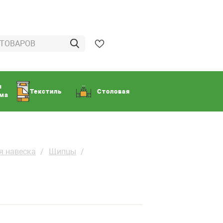
ы
Текстиль
Столовая
ома
я навеска
Щипцы