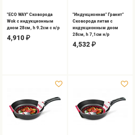
"ECO WAY" Сковорода
"Индукционная" Гранит"
Wok с индукционным
Сковорода литая с
дном 28см, h 9.2см с н/р
индукционным дном
28см, h 7,1см н/р
4,910
₽
4,532
₽