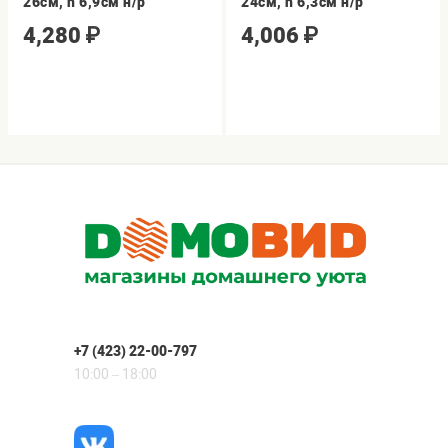
26см, h 6,9см н/р
24см, h 6,3см н/р
4,280
₽
4,006
₽
+7 (423) 22-00-797
10:00 – 18:00