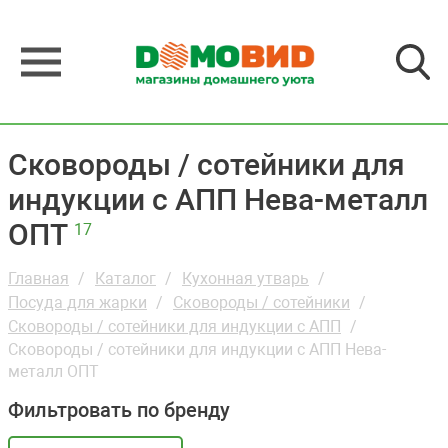
Сковороды / сотейники для
индукции с АПП Нева-металл
ОПТ
17
Главная
Каталог
Кухонная утварь
Посуда для жарки
Сковороды / сотейники
Сковороды / сотейники для индукции с АПП
Сковороды / сотейники для индукции с АПП Нева-
металл ОПТ
Фильтровать по бренду