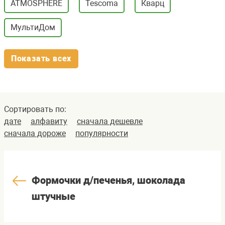
ATMOSPHERE
Tescoma
Кварц
МультиДом
Показать всех
Сортировать по:
дате
алфавиту
сначала дешевле
сначала дороже
популярности
Формочки д/печенья, шоколада
штучные