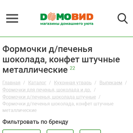
Формочки д/печенья
шоколада, конфет штучные
металлические
22
Главная
Каталог
Кухонная утварь
Выпекаем
Формочки для печенья, шоколада и др.
Формочки д/печенья, шоколада штучные
Формочки д/печенья шоколада, конфет штучные
металлические
Фильтровать по бренду