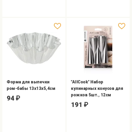
Форма для выпечки
"AllCook" Набор
ром-бабы 13х13х5,4см
кулинарных конусов для
рожков 5шт., 12см
94
₽
191
₽