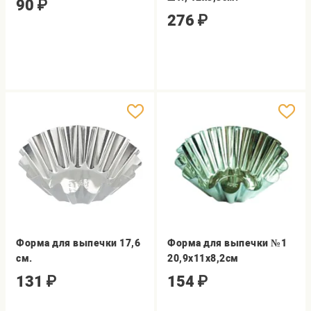
90
₽
276
₽
Форма для выпечки 17,6
Форма для выпечки №1
см.
20,9х11х8,2см
131
₽
154
₽