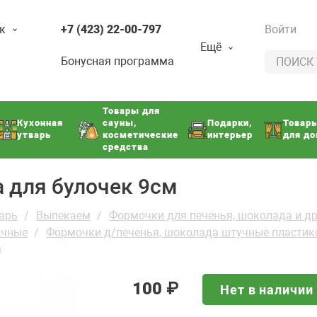
к
+7 (423) 22-00-797
Войти
Ещё
Бонусная программа
Товары для
Кухонная
сауны,
Подарки,
Товар
утварь
косметические
интерьер
для д
средства
а для булочек 9см
арь
Выпекаем
Формочки для печенья, шоколада и др
учные
Формочки д/печенья, шоколада штучные пласти
м
100
₽
Нет в наличии