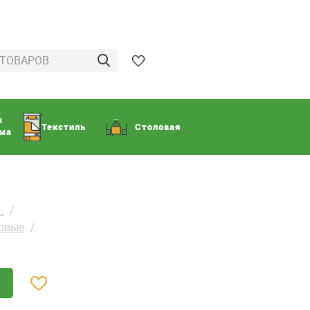
ы
Текстиль
Столовая
ома
.
ковые