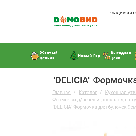
Владивосто
Желтый
Выгодная
Новый Год
ценник
цена
"DELICIA" Формочк
Главная
Каталог
Кухонная утв
Формочки д/печенья, шоколада шт
"DELICIA" Формочка для булочек 9с