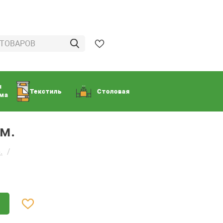
ы
Текстиль
Столовая
ома
м.
.