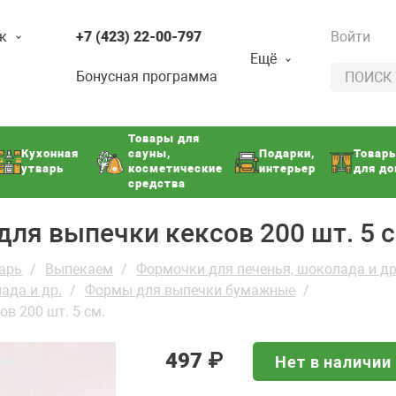
к
+7 (423) 22-00-797
Войти
Ещё
Бонусная программа
Товары для
Кухонная
сауны,
Подарки,
Товар
утварь
косметические
интерьер
для д
средства
я выпечки кексов 200 шт. 5 с
арь
Выпекаем
Формочки для печенья, шоколада и др
ада и др.
Формы для выпечки бумажные
в 200 шт. 5 см.
497
₽
Нет в наличии