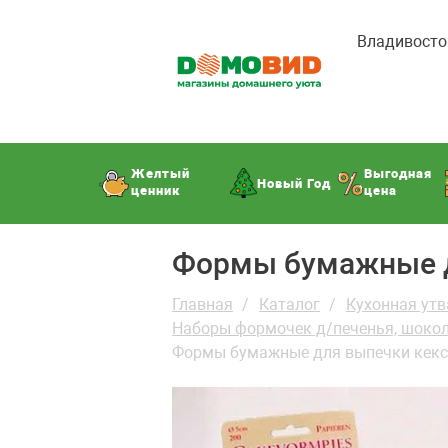
Владивосто
Желтый
Выгодная
Новый Год
ценник
цена
Формы бумажные дл
Главная
Каталог
Кухонная утв
Наборы формочек д/печенья, шокол
Формы бумажные для выпечки кексо