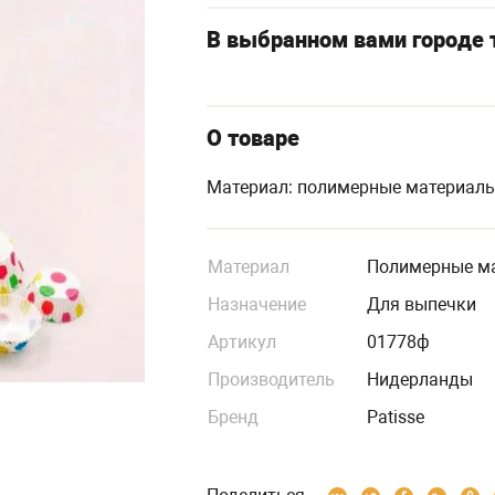
В выбранном вами городе т
О товаре
Материал: полимерные материалы
Материал
Полимерные ма
Назначение
Для выпечки
Артикул
01778ф
Производитель
Нидерланды
Бренд
Patisse