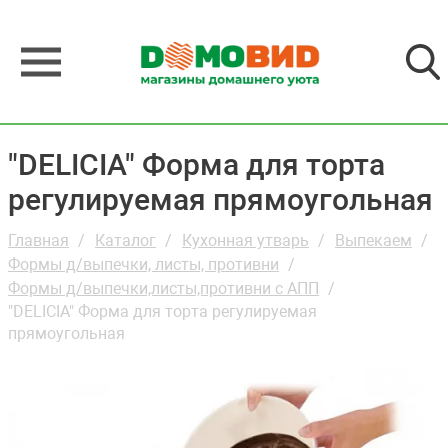
"DELICIA" Форма для торта
регулируемая прямоугольная
Главная
Каталог
Кухонная утварь
Выпекаем
Формы д/выпечки, листы, противни
Формы д/выпечки,листы,противни с АПП
"DELICIA" Форма для торта регулируемая
прямоугольная