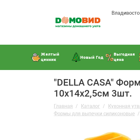
Владивосто
Желтый
Выгодная
Новый Год
ценник
цена
"DELLA CASA" Форм
10х14х2,5см 3шт.
Главная
Каталог
Кухонная утв
Формы для выпечки силиконовые