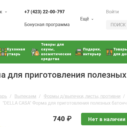
к
+7 (423) 22-00-797
Войти
Ещё
Бонусная программа
Товары для
Кухонная
сауны,
Подарки,
Товар
утварь
косметические
интерьер
для д
средства
а для приготовления полезных
арь
Выпекаем
Формы д/выпечки, листы, противни
"DELLA CASA" Форма для приготовления полезных батонч
740
₽
Нет в наличии