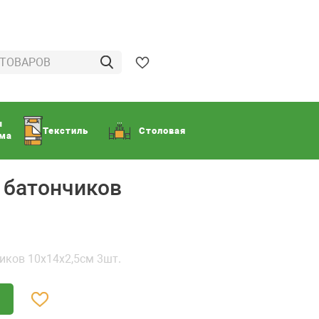
ы
Текстиль
Столовая
ома
 батончиков
иков 10х14х2,5см 3шт.