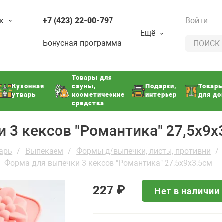
к
+7 (423) 22-00-797
Войти
Ещё
Бонусная программа
Товары для
Кухонная
сауны,
Подарки,
Товар
утварь
косметические
интерьер
для д
средства
 3 кексов "Романтика" 27,5х9х
арь
Выпекаем
Формы д/выпечки, листы, противни
Форма для выпечки 3 кексов "Романтика" 27,5х9х3,5см
227
₽
Нет в наличии