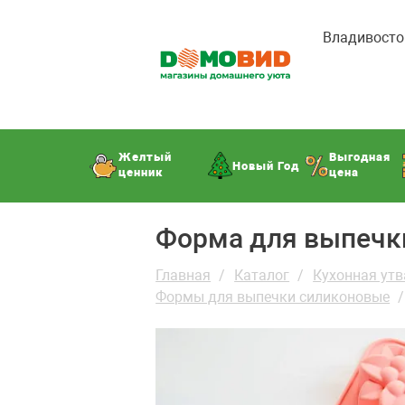
Владивосто
Желтый
Выгодная
Новый Год
ценник
цена
Форма для выпечки
Главная
Каталог
Кухонная утв
Формы для выпечки силиконовые