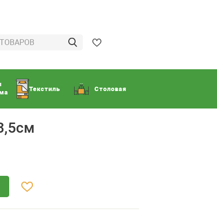
ы
Текстиль
Столовая
ома
3,5см