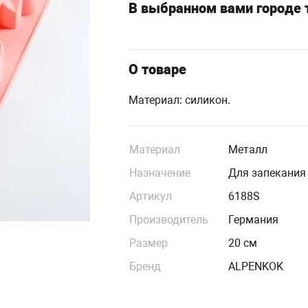
В выбранном вами городе т
О товаре
Материал: силикон.
Материал
Металл
Назначение
Для запекания
Артикул
6188S
Производитель
Германия
Размер
20 см
Бренд
ALPENKOK