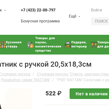
к
+7 (423) 22-00-797
Войти
Ещё
Бонусная программа
Товары для
Кухонная
сауны,
Подарки,
Товар
утварь
косметические
интерьер
для д
средства
тник с ручкой 20,5х18,3см
Столовая посуда
Столовая посуда "Стекло, цветное стек
Pasabahce, серия "RATTAN"
"PSB" RATTAN" Салатник с р
522
₽
Нет в наличии