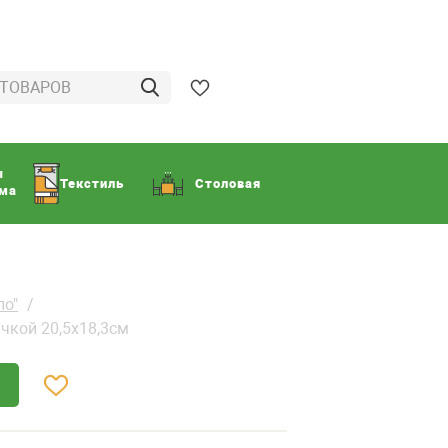
ы
Текстиль
Столовая
ома
ло"
учкой 20,5х18,3см