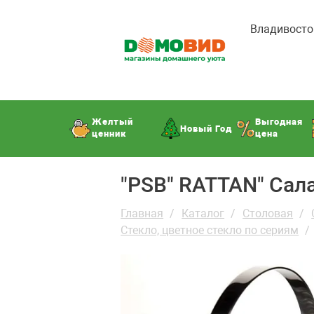
Владивосто
Желтый
Выгодная
Новый Год
ценник
цена
"PSB" RATTAN" Сала
Главная
Каталог
Столовая
Стекло, цветное стекло по сериям