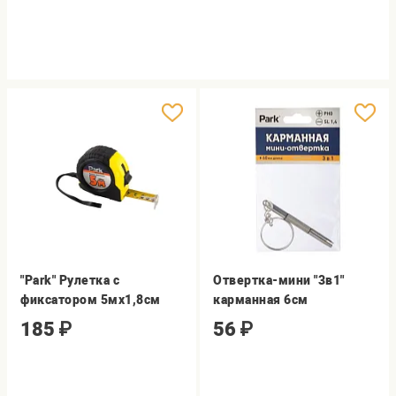
"Park" Рулетка с
Отвертка-мини "3в1"
фиксатором 5мх1,8см
карманная 6см
185
₽
56
₽