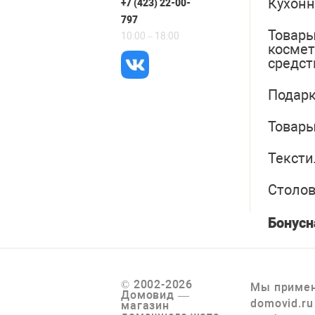
Кухонн
+7 (423) 22-00-
797
Товары
10:00 – 18:00
косме
средст
Подарк
Товары
Тексти
Столо
Бонусн
© 2002-2026
Мы примен
Домовид —
domovid.ru
магазин