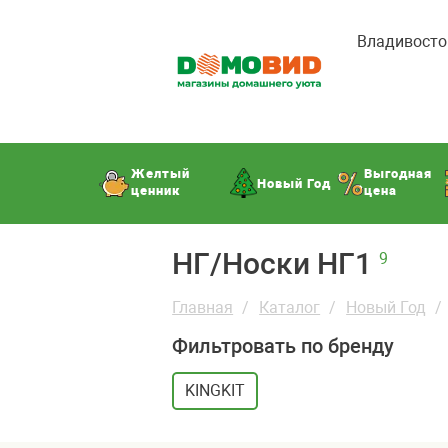
Владивосто
Желтый
Выгодная
Новый Год
ценник
цена
НГ/Носки НГ1
9
Главная
Каталог
Новый Год
Фильтровать по бренду
KINGKIT