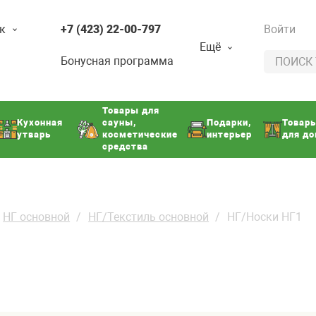
к
+7 (423) 22-00-797
Войти
Ещё
Бонусная программа
Товары для
Кухонная
сауны,
Подарки,
Товар
утварь
косметические
интерьер
для д
средства
НГ основной
НГ/Текстиль основной
НГ/Носки НГ1