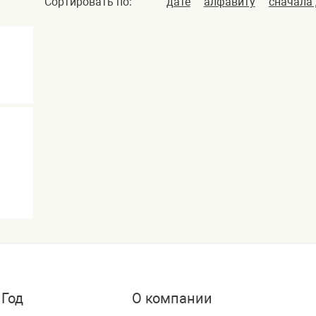
Сортировать по:
дате
алфавиту
сначала
 Год
О компании