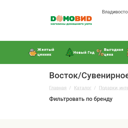
Владивосто
Желтый
Выгодная
Новый Год
ценник
цена
Восток/Сувенирно
Главная
Каталог
Подарки, инт
Фильтровать по бренду