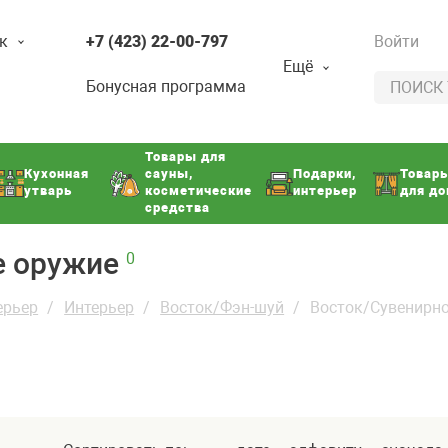
к
+7 (423) 22-00-797
Войти
Ещё
Бонусная программа
Товары для
Кухонная
сауны,
Подарки,
Товар
утварь
косметические
интерьер
для д
средства
е оружие
0
ерьер
Интерьер
Восток/Фэн-шуй
Восток/Сувенирн