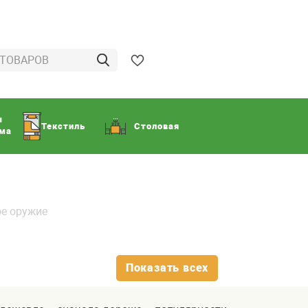
ы
Текстиль
Столовая
ома
ое оружие
Показать всех