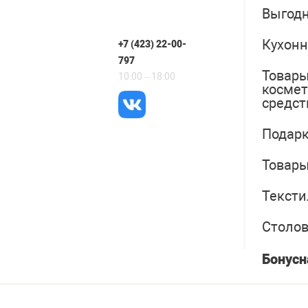
Выгодн
Кухонн
+7 (423) 22-00-
797
Товары
10:00 – 18:00
косме
средст
Подарк
Товары
Тексти
Столо
Бонусн