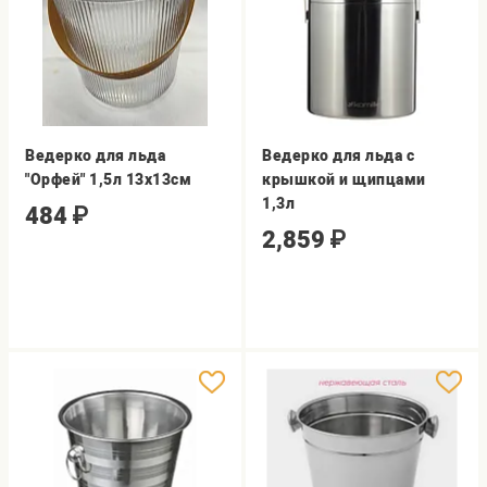
Ведерко для льда
Ведерко для льда с
"Орфей" 1,5л 13х13см
крышкой и щипцами
1,3л
484
₽
2,859
₽