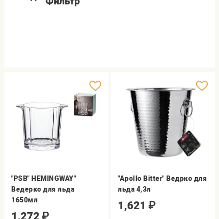
Фильтр
"PSB" HEMINGWAY"
"Apollo Bitter" Ведрко для
Ведерко для льда
льда 4,3л
1650мл
1,621
₽
1,272
₽