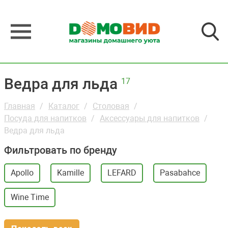
Ведра для льда
17
Главная
Каталог
Столовая
Посуда для напитков
Аксессуары для напитков
Ведра для льда
Фильтровать по бренду
Apollo
Kamille
LEFARD
Pasabahce
Wine Time