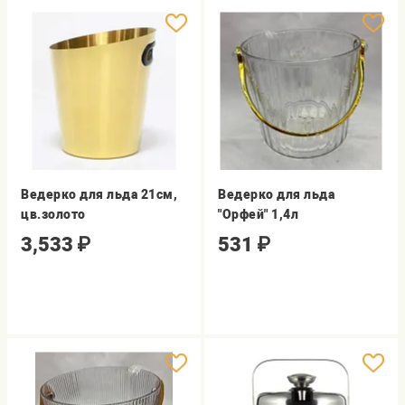
Ведерко для льда 21см,
Ведерко для льда
цв.золото
"Орфей" 1,4л
3,533
₽
531
₽