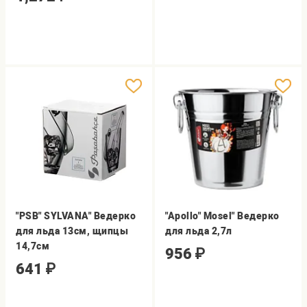
"PSB" SYLVANA" Ведерко
"Apollo" Mosel" Ведерко
для льда 13см, щипцы
для льда 2,7л
14,7см
956
₽
641
₽