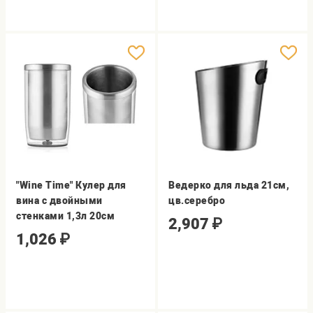
"Wine Time" Кулер для
Ведерко для льда 21см,
вина с двойными
цв.серебро
стенками 1,3л 20см
2,907
₽
1,026
₽