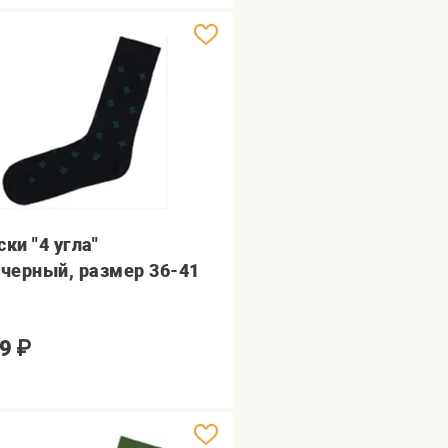
ки "4 угла"
.черный, размер 36-41
9
₽