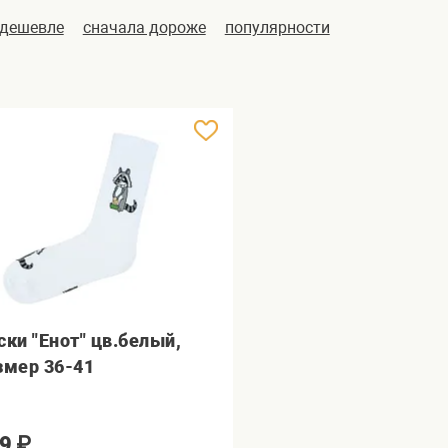
 дешевле
сначала дороже
популярности
ски "Енот" цв.белый,
змер 36-41
9
₽