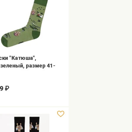
ски "Катюша",
.зеленый, размер 41-
9
₽