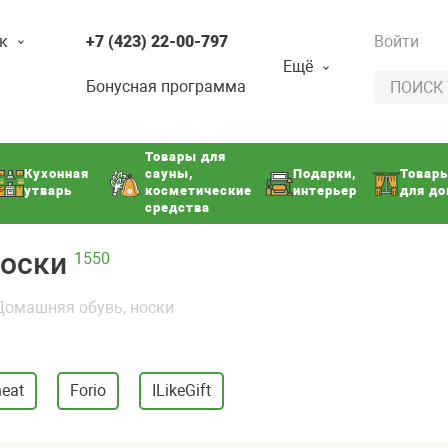
к
+7 (423) 22-00-797
Войти
Ещё
Бонусная программа
Товары для
Кухонная
сауны,
Подарки,
Товар
утварь
косметические
интерьер
для д
средства
носки
1550
Домашняя обувь, носки
neat
Forio
ILikeGift