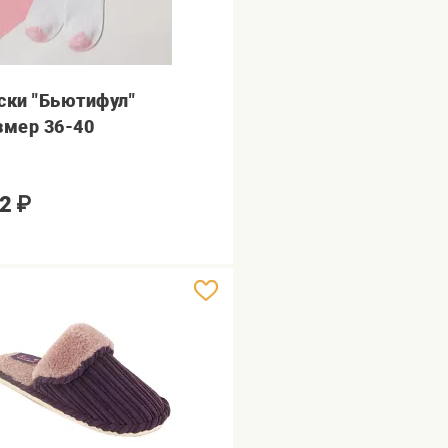
ски "Бьютифул"
змер 36-40
2
₽