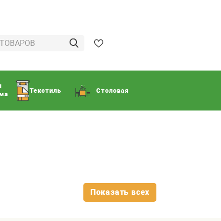
ы
Текстиль
Столовая
ома
Показать всех