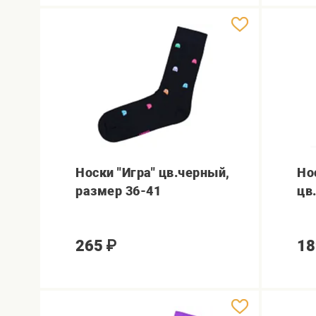
Носки "Игра" цв.черный,
Нос
размер 36-41
цв
265
₽
18