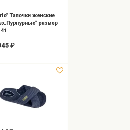
orio" Тапочки женские
ех.Пурпурные" размер
-41
045
₽