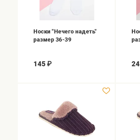
Носки "Нечего надеть"
Но
размер 36-39
ра
145
₽
24