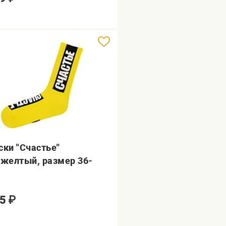
ски "Счастье"
.желтый, размер 36-
5
₽