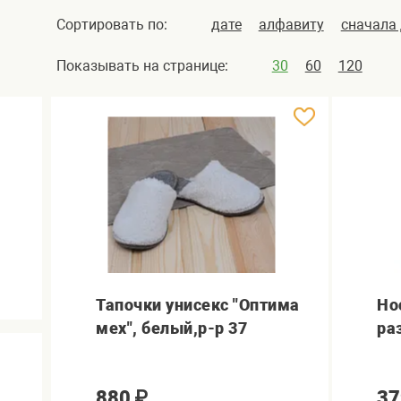
Сортировать по:
дате
алфавиту
сначала
Показывать на странице:
30
60
120
Тапочки унисекс "Оптима
Но
мех", белый,р-р 37
ра
880
₽
37