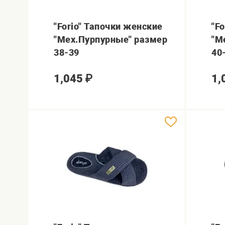
"Forio" Тапочки женские
"F
"Мех.Пурпурные" размер
"М
38-39
40
1,045
₽
1,