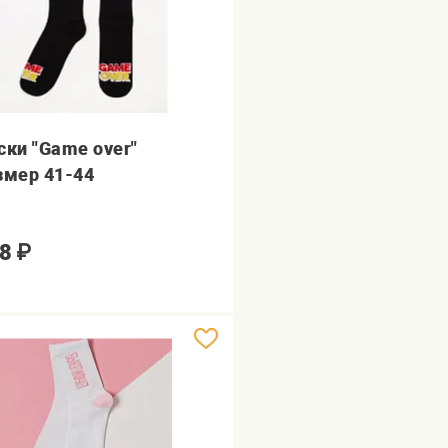
ски "Game over"
змер 41-44
8
₽