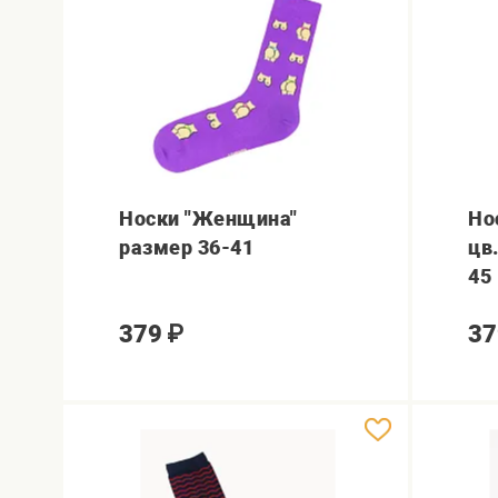
Носки "Женщина"
Но
размер 36-41
цв
45
379
₽
37