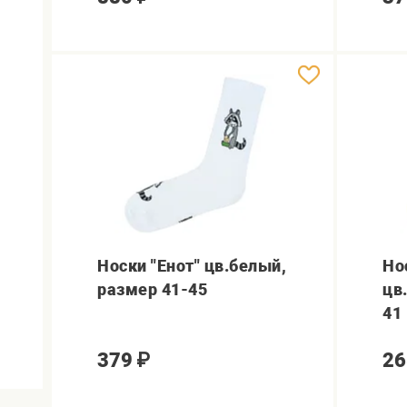
Носки "Енот" цв.белый,
Но
размер 41-45
цв
41
379
₽
26