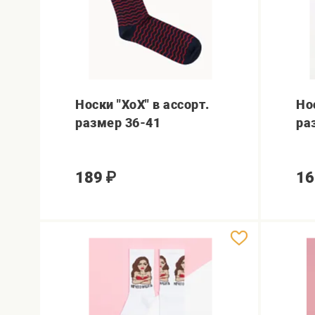
Носки "ХоХ" в ассорт.
Но
размер 36-41
ра
189
₽
16