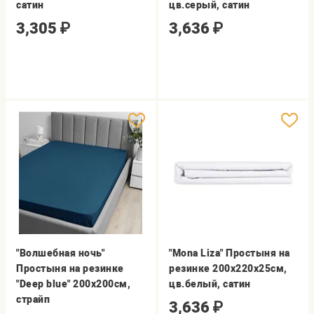
сатин
цв.серый, сатин
3,305
₽
3,636
₽
"Волшебная ночь"
"Mona Liza" Простыня на
Простыня на резинке
резинке 200х220х25см,
"Deep blue" 200х200см,
цв.белый, сатин
страйп
3,636
₽