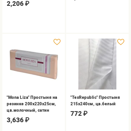
2,206
₽
"Mona Liza" Простыня на
"TexRepublic" Простыня
резинке 200х220х25см,
215х240см, цв.белый
цв.молочный, сатин
772
₽
3,636
₽