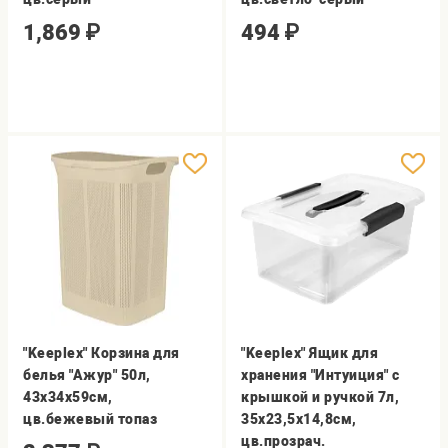
1,869
₽
494
₽
"Keeplex" Корзина для
"Keeplex" Ящик для
белья "Ажур" 50л,
хранения "Интуиция" с
43х34х59см,
крышкой и ручкой 7л,
цв.бежевый топаз
35х23,5х14,8см,
цв.прозрач.