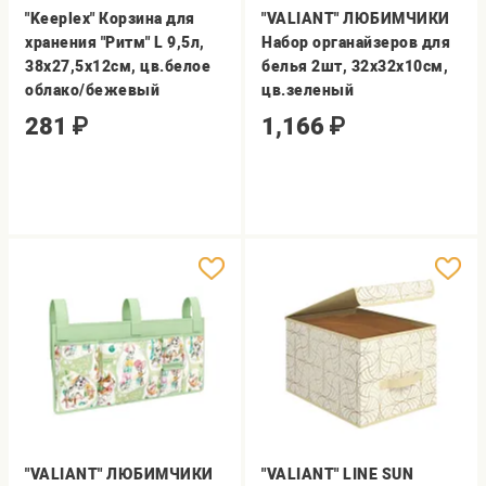
"Keeplex" Корзина для
"VALIANT" ЛЮБИМЧИКИ
хранения "Ритм" L 9,5л,
Набор органайзеров для
38х27,5х12см, цв.белое
белья 2шт, 32х32х10см,
облако/бежевый
цв.зеленый
281
₽
1,166
₽
"VALIANT" ЛЮБИМЧИКИ
"VALIANT" LINE SUN