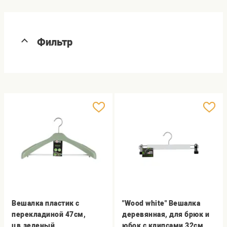
Фильтр
Вешалка пластик с
"Wood white" Вешалка
перекладиной 47см,
деревянная, для брюк и
цв.зеленый
юбок с клипсами 32см