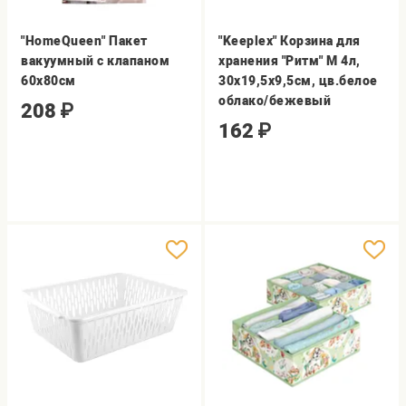
"HomeQueen" Пакет
"Keeplex" Корзина для
вакуумный с клапаном
хранения "Ритм" M 4л,
60х80см
30х19,5х9,5см, цв.белое
облако/бежевый
208
₽
162
₽