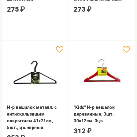
275
₽
273
₽
Н-р вешалок металл. с
"Kids" Н-р вешалок
антискользящим
деревянные, 3шт,
покрытием 41х21см,
30х12см, 3цв.
5шт., цв.черный
312
₽