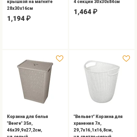
крышкой на магните
4 секции 30х30х84см
28х30х16см
1,464
₽
1,194
₽
Корзина для белья
"Вельвет" Корзина для
"Венге" 35л,
хранения 7л,
46х39,9х27,2см,
29,7х16,1х16,8см,
цв.серый
цв.светло-серый