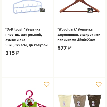
"Soft touch" Вешалка
"Wood dark" Вешалка
пластик. для ремней,
деревянная, с широкими
сумок и акс.
плечиками 45х6х23см
35x0,8x27см, цв.голубой
577
₽
315
₽