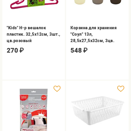
"Kids" Н-р вешалок
Корзина для хранения
пластик. 32,5х12см, 3шт.,
"Соул" 13л,
цв.розовый
28,5х27,5х32см, 3цв.
270
₽
548
₽