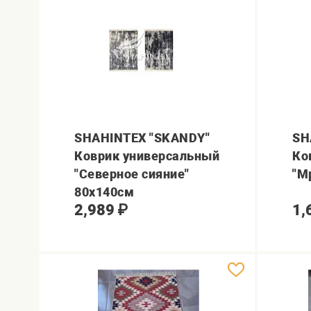
SHAHINTEX "SKANDY"
SH
Коврик универсальный
Ко
"Северное сияние"
"М
80х140см
2,989
₽
1,