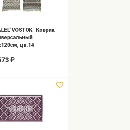
ALEL"VOSTOK" Коврик
иверсальный
х120см, цв.14
573
₽