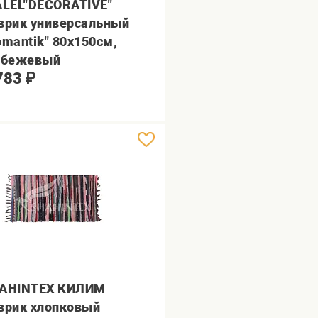
ALEL"DECORATIVE"
врик универсальный
omantik" 80х150см,
.бежевый
783
₽
AHINTEX КИЛИМ
врик хлопковый