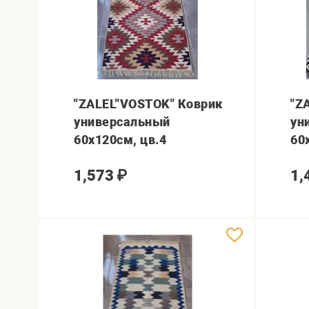
"ZALEL"VOSTOK" Коврик
"Z
универсальный
ун
60х120см, цв.4
60
1,573
₽
1,