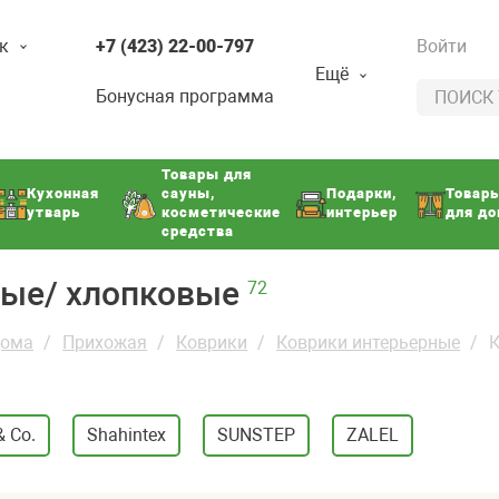
к
+7 (423) 22-00-797
Войти
Ещё
Бонусная программа
Товары для
Кухонная
сауны,
Подарки,
Товар
утварь
косметические
интерьер
для д
средства
ные/ хлопковые
72
дома
Прихожая
Коврики
Коврики интерьерные
К
& Co.
Shahintex
SUNSTEP
ZALEL