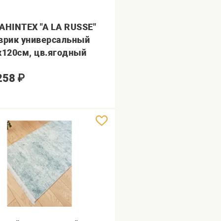
AHINTEX "A LA RUSSE"
врик универсальный
х120см, цв.ягодный
258
₽