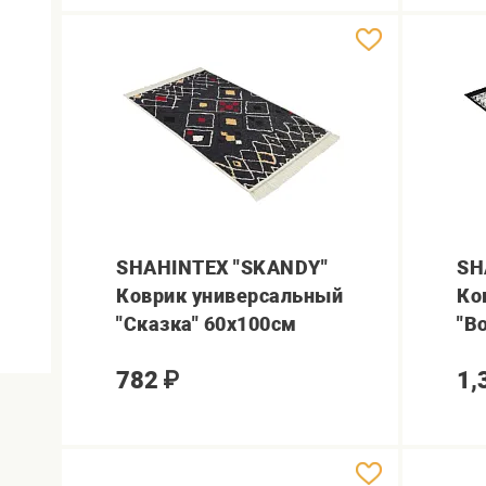
SHAHINTEX "SKANDY"
SH
Коврик универсальный
Ко
"Сказка" 60х100см
"В
782
₽
1,