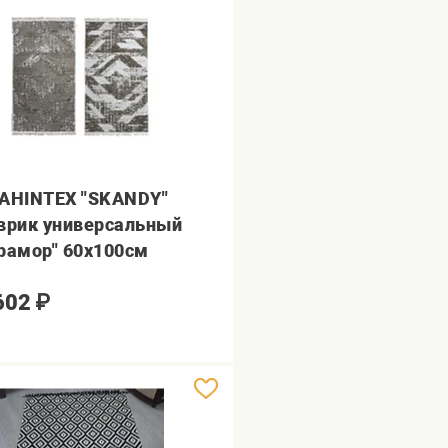
AHINTEX "SKANDY"
врик универсальный
рамор" 60х100см
602
₽