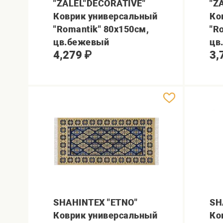
"ZALEL"DECORATIVE"
"Z
Коврик универсальный
Ко
"Romantik" 80х150см,
"R
цв.бежевый
цв
4,279
₽
3,
SHAHINTEX "ETNO"
SH
Коврик универсальный
Ко