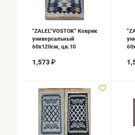
"ZALEL"VOSTOK" Коврик
"Z
универсальный
ун
60х120см, цв.10
60
1,573
₽
1,