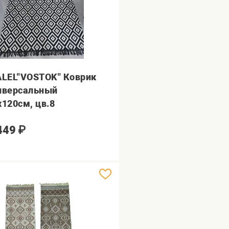
ALEL"VOSTOK" Коврик
иверсальный
х120см, цв.8
449
₽