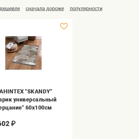
 дешевле
сначала дороже
популярности
AHINTEX "SKANDY"
врик универсальный
ерцание" 60х100см
602
₽