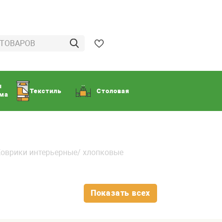
ы
Текстиль
Столовая
ома
оврики интерьерные/ хлопковые
Показать всех