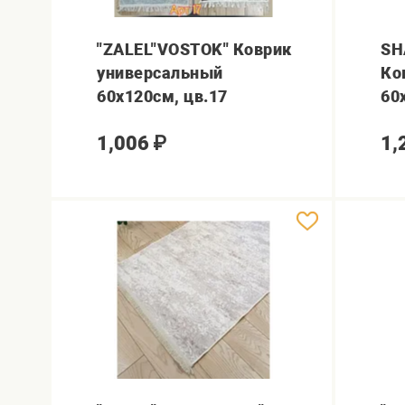
"ZALEL"VOSTOK" Коврик
SH
универсальный
Ко
60х120см, цв.17
60
1,006
₽
1,