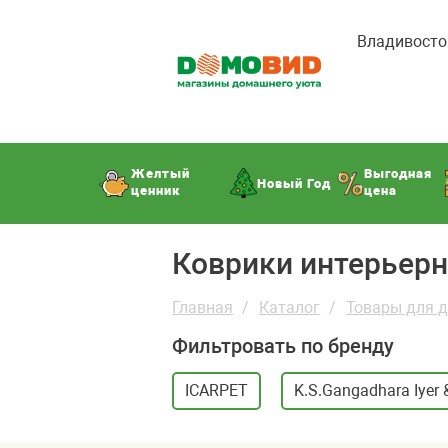
Владивосто
Желтый
Выгодная
Новый Год
ценник
цена
Коврики интерьер
Главная
Каталог
Товары для 
Фильтровать по бренду
ICARPET
K.S.Gangadhara Iyer 