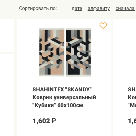
Сортировать по:
дате
алфавиту
сначала
SHAHINTEX "SKANDY"
SH
Коврик универсальный
Ко
"Кубики" 60х100см
"М
1,602
₽
1,