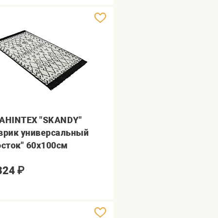
AHINTEX "SKANDY"
врик универсальный
осток" 60х100см
324
₽