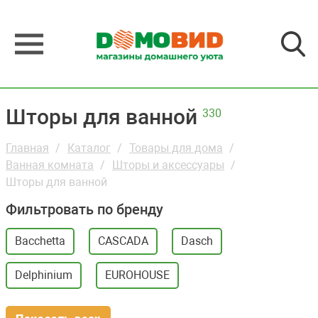
Шторы для ванной
330
Главная
Каталог
Товары для дома
Ванная комната
Шторы и аксессуары
Шторы для ванной
Фильтровать по бренду
Bacchetta
CASCADA
Dasch
Delphinium
EUROHOUSE