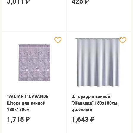
3,011
₽
426
₽
"VALIANT" LAVANDE
Штора для ванной
Штора для ванной
"Жаккард" 180х180см,
180х180см
цв.белый
1,715
₽
1,643
₽