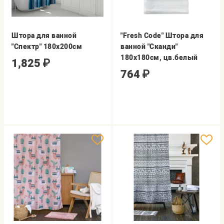
Штора для ванной
"Fresh Code" Штора для
"Спектр" 180х200см
ванной "Сканди"
180х180см, цв.белый
1,825
₽
764
₽