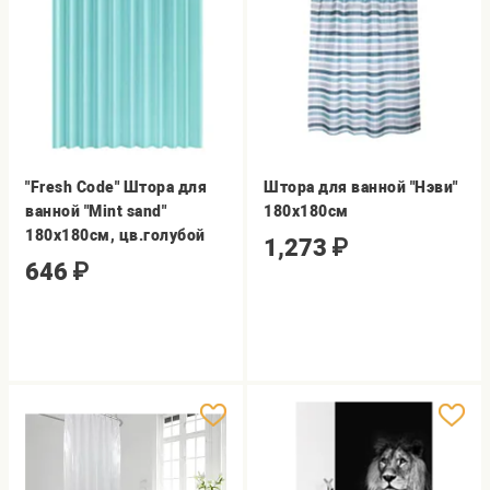
"Fresh Code" Штора для
Штора для ванной "Нэви"
ванной "Mint sand"
180х180см
180х180см, цв.голубой
1,273
₽
646
₽