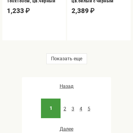
180х180см, цв.черный
цв.белый с черным
1,233
₽
2,389
₽
Показать еще
Назад
1
2
3
4
5
Далее