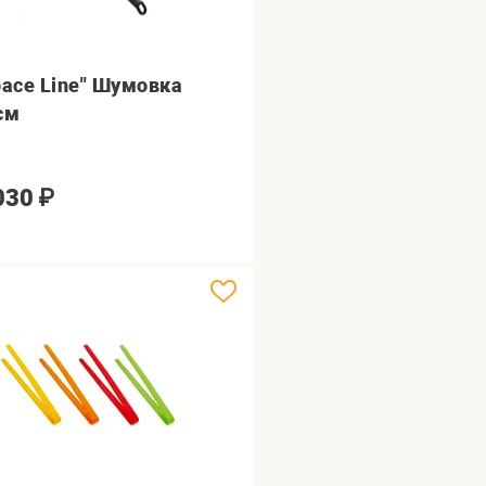
pace Line" Шумовка
см
030
₽