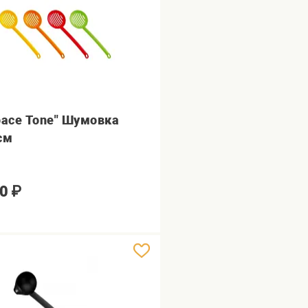
pace Tone" Шумовка
см
0
₽