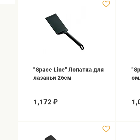
"Space Line" Лопатка для
"S
лазаньи 26см
ом
1,172
₽
1,