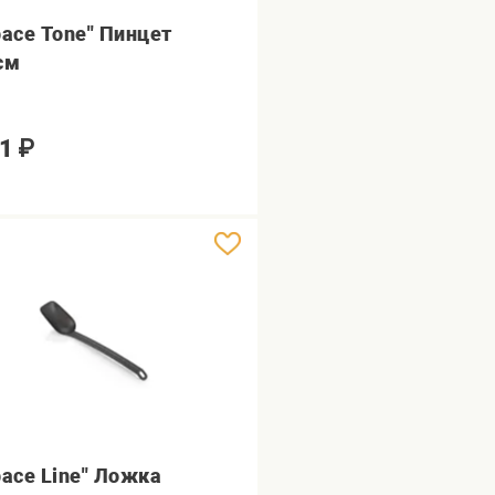
pace Tone" Пинцет
см
1
₽
pace Line" Ложка