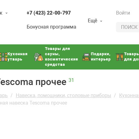
к
+7 (423) 22-00-797
Войти
Ещё
Бонусная программа
Товары для
Кухонная
сауны,
Подарки,
Товар
утварь
косметические
интерьер
для д
средства
Tescoma прочее
31
арь
Навеска, помощники, столовые приборы
Кухонна
ная навеска Tescoma прочее