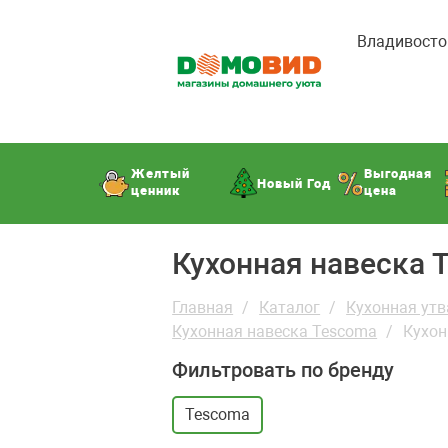
Владивосто
Желтый
Выгодная
Новый Год
ценник
цена
Кухонная навеска 
Главная
Каталог
Кухонная утв
Кухонная навеска Tescoma
Кухон
Фильтровать по бренду
Tescoma