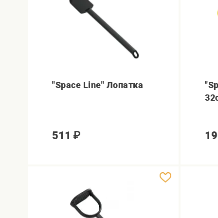
"Space Line" Лопатка
"S
32
511
₽
19