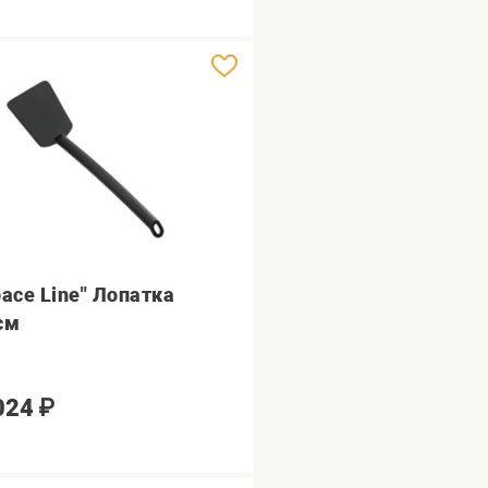
pace Line" Лопатка
см
024
₽