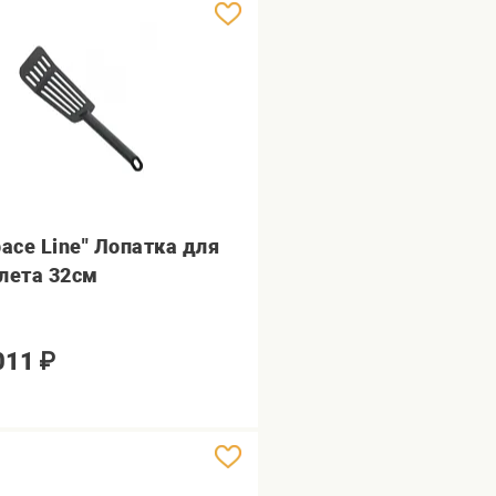
pace Line" Лопатка для
лета 32см
011
₽