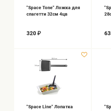
"Space Tone" Ложка для
"S
спагетти 32см 4цв
28
320
₽
63
"Space Line" Лопатка
"S