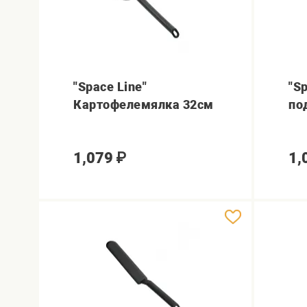
"Space Line"
"S
Картофелемялка 32см
по
1,079
₽
1,