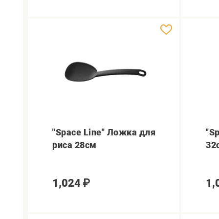
"Space Line" Ложка для
"S
риса 28см
32
1,024
₽
1,