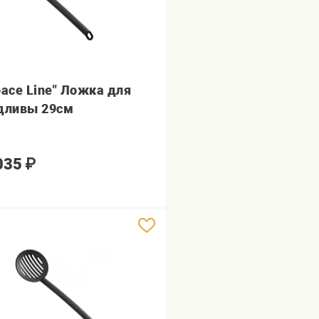
pace Line" Ложка для
дливы 29см
035
₽