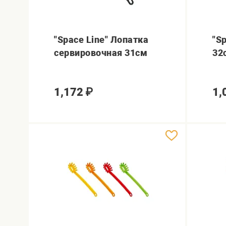
"Space Line" Лопатка
"S
сервировочная 31см
32
1,172
₽
1,