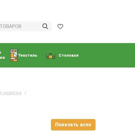
ы
Текстиль
Столовая
ома
я навеска
Показать всех