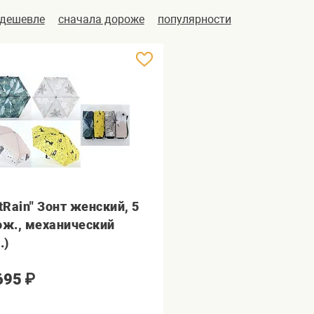
 дешевле
сначала дороже
популярности
rtRain" Зонт женский, 5
ож., механический
.)
695
₽