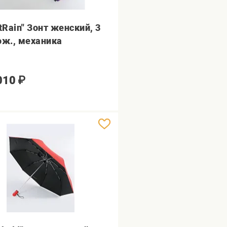
rtRain" Зонт женский, 3
ож., механика
010
₽