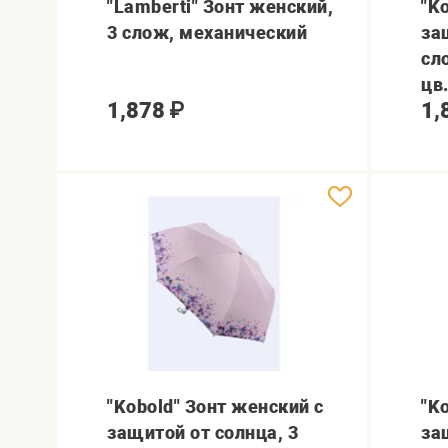
"Lamberti" Зонт женский,
"K
3 слож, механический
за
сл
цв
1,878
₽
1,
"Kobold" Зонт женский с
"K
защитой от солнца, 3
за