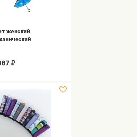
нт женский
ханический
387
₽