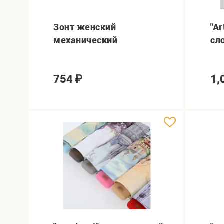
Зонт женский
"A
механический
сл
754
₽
1,