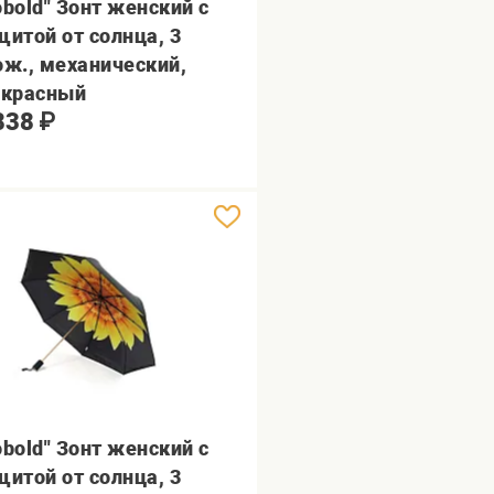
obold" Зонт женский с
щитой от солнца, 3
ож., механический,
.красный
838
₽
obold" Зонт женский с
щитой от солнца, 3