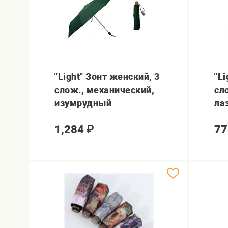
"Light" Зонт женский, 3
"Li
слож., механический,
сл
изумрудный
ла
1,284
₽
77