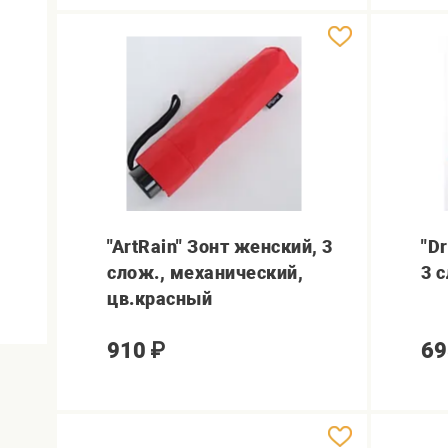
"ArtRain" Зонт женский, 3
"D
слож., механический,
3 
цв.красный
910
₽
69