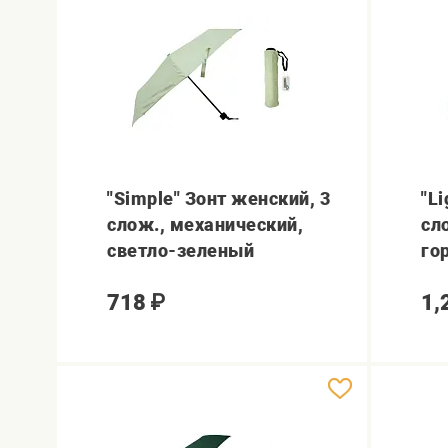
"Simple" Зонт женский, 3
"Li
слож., механический,
сл
светло-зеленый
го
718
₽
1,