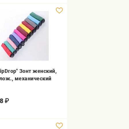
ripDrop" Зонт женский,
слож., механический
8
₽