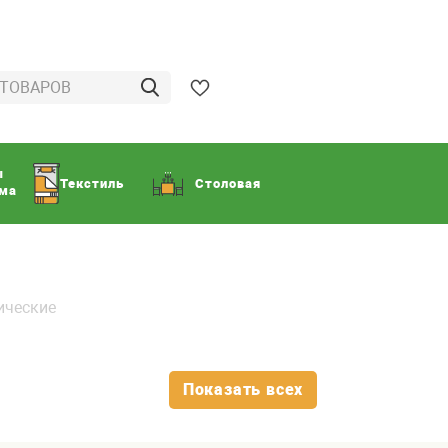
ы
Текстиль
Столовая
ома
ические
Показать всех