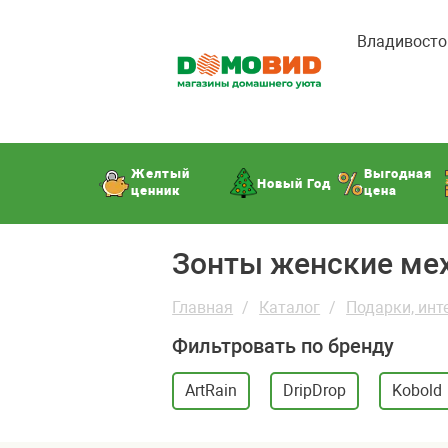
Владивосто
Желтый
Выгодная
Новый Год
ценник
цена
Зонты женские ме
Главная
Каталог
Подарки, инт
Фильтровать по бренду
ArtRain
DripDrop
Kobold