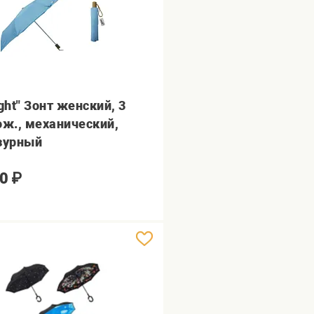
ght" Зонт женский, 3
ож., механический,
зурный
0
₽