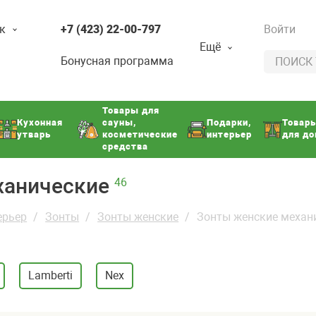
к
+7 (423) 22-00-797
Войти
Ещё
Бонусная программа
Товары для
Кухонная
сауны,
Подарки,
Товар
утварь
косметические
интерьер
для д
средства
ханические
46
ерьер
Зонты
Зонты женские
Зонты женские механ
Lamberti
Nex