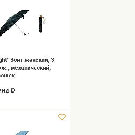
ght" Зонт женский, 3
ож., механический,
рошек
284
₽