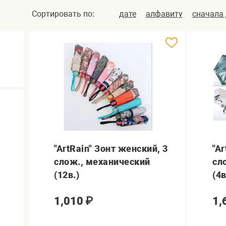
Сортировать по:
дате
алфавиту
сначала
"ArtRain" Зонт женский, 3
"A
слож., механический
сл
(12в.)
(4в
1,010
₽
1,