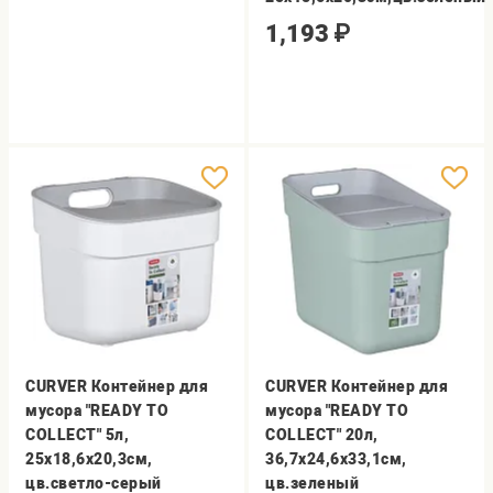
1,193
₽
CURVER Контейнер для
CURVER Контейнер для
мусора "READY TO
мусора "READY TO
COLLECT" 5л,
COLLECT" 20л,
25х18,6х20,3см,
36,7х24,6х33,1см,
цв.светло-серый
цв.зеленый