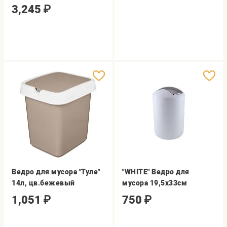
3,245
₽
Ведро для мусора "Туле"
"WHITE" Ведро для
14л, цв.бежевый
мусора 19,5x33см
1,051
₽
750
₽