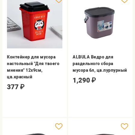
Контейнер для мусора
ALBULA Ведро для
настольный "Для твоего
раздельного сбора
мнения" 12х9см,
мусора 6л, цв.пурпурный
цв.красный
1,290
₽
377
₽