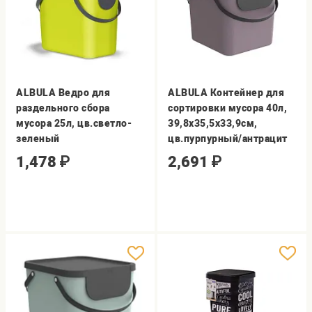
ALBULA Ведро для
ALBULA Контейнер для
раздельного сбора
сортировки мусора 40л,
мусора 25л, цв.светло-
39,8х35,5х33,9см,
зеленый
цв.пурпурный/антрацит
1,478
₽
2,691
₽