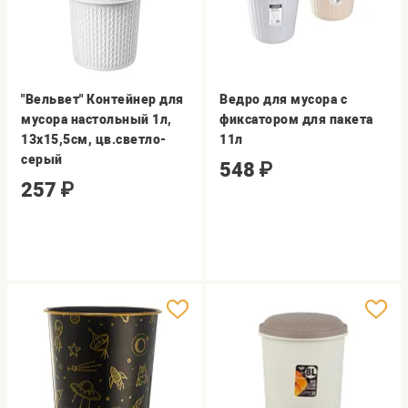
"Вельвет" Контейнер для
Ведро для мусора с
мусора настольный 1л,
фиксатором для пакета
13х15,5см, цв.светло-
11л
серый
548
₽
257
₽