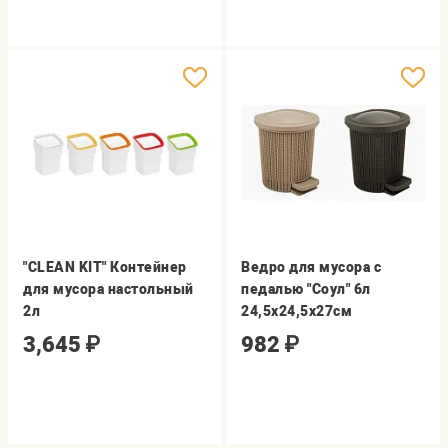
"CLEAN KIT" Контейнер
Ведро для мусора с
для мусора настольный
педалью "Соул" 6л
2л
24,5х24,5х27см
3,645
₽
982
₽