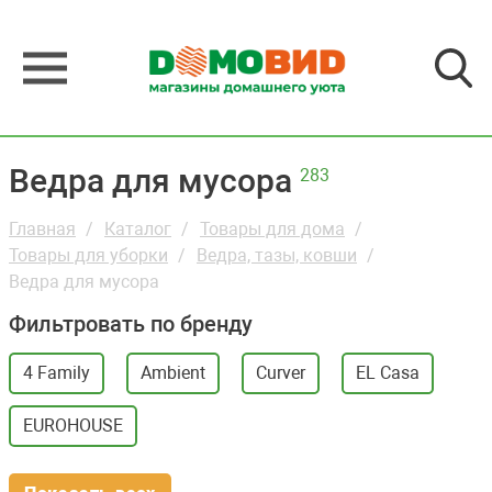
Ведра для мусора
283
Главная
Каталог
Товары для дома
Товары для уборки
Ведра, тазы, ковши
Ведра для мусора
Фильтровать по бренду
4 Family
Ambient
Curver
EL Casa
EUROHOUSE