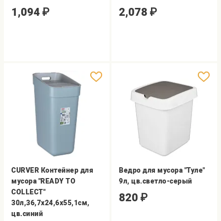
1,094
₽
2,078
₽
CURVER Контейнер для
Ведро для мусора "Туле"
мусора "READY TO
9л, цв.светло-серый
COLLECT"
820
₽
30л,36,7х24,6х55,1см,
цв.синий