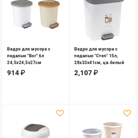
Ведро для мусора с
Ведро для мусора с
педалью "Вог" 6л
педалью "Степ" 15л,
24,5х24,5х27см
28х33х41см, цв.белый
914
₽
2,107
₽