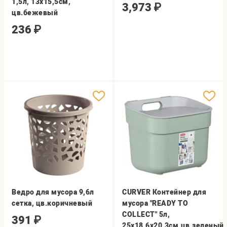
1,5л, 13х15,5см,
3,973
₽
цв.бежевый
236
₽
Ведро для мусора 9,6л
CURVER Контейнер для
сетка, цв.коричневый
мусора "READY TO
COLLECT" 5л,
391
₽
25х18,6х20,3см,цв.зеленый